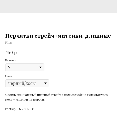
Перчатки стрейч+митенки, длинные
Pitas
450
р.
Размер
Цвет
Состав специальный плотный стрейч с подкладкой из шелковистого
меха + митенки из шерсти.
Размер 6.5 7 7.5 8 8.