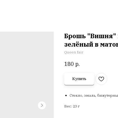
Брошь "Вишня" 
зелёный в мато
Queen fair
р.
180
Купить
Стекло, эмаль, бижутерн
Вес: 23 г