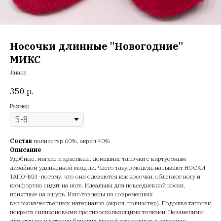
Носочки длинные "Новогодние"
МИКС
Лиана
350
р.
Размер
Состав
полиэстер 60%, акрил 40%
Описание
Удобные, мягкие и красивые, домашние тапочки с виртуозным
дизайном удлинённой модели. Часто такую модель называют НОСКИ
ТАПОЧКИ -потому, что они одеваются как носочки, облегают ногу и
комфортно сидят на ноге. Идеальны для повседневной носки,
приятные на ощупь. Изготовлены из современных
высококачественных материалов (акрил, полиэстер). Подошва тапочек
покрыта силиконовыми противоскользящими точками. Незаменимы
для отдыха и встречи близких друзей или родных в условиях