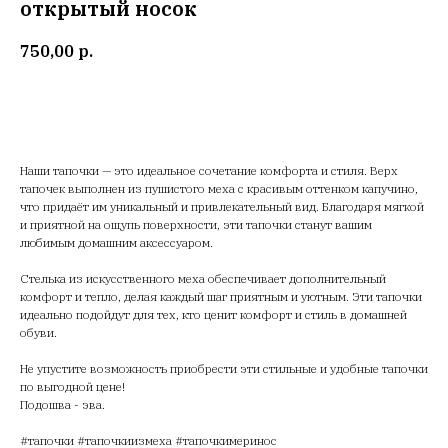
открытый носок
750,00
р.
Купить
Наши тапочки — это идеальное сочетание комфорта и стиля. Верх
тапочек выполнен из пушистого меха с красивым оттенком капучино,
что придаёт им уникальный и привлекательный вид. Благодаря мягкой
и приятной на ощупь поверхности, эти тапочки станут вашим
любимым домашним аксессуаром.
Стелька из искусственного меха обеспечивает дополнительный
комфорт и тепло, делая каждый шаг приятным и уютным. Эти тапочки
идеально подойдут для тех, кто ценит комфорт и стиль в домашней
обуви.
Не упустите возможность приобрести эти стильные и удобные тапочки
по выгодной цене!
Подошва - эва.
#тапочки #тапочкиизмеха #тапочкимеринос