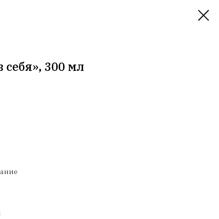
 себя», 300 мл
мание
й