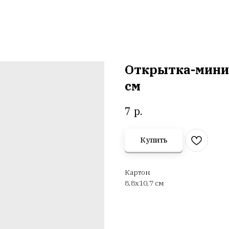
Открытка-мини «
см
р.
7
Купить
Картон
8,8х10,7 см