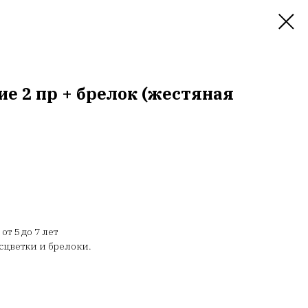
е 2 пр + брелок (жестяная
т 5 до 7 лет
сцветки и брелоки.