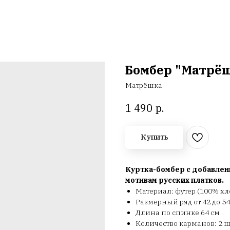
Бомбер "Матрёшк
Матрёшка
р.
1 490
Купить
Куртка-бомбер с добавлен
мотивам русских платков.
Материал: футер (100% хл
Размерный ряд от 42 до 54
Длина по спинке 64 см
Количество карманов: 2 ш