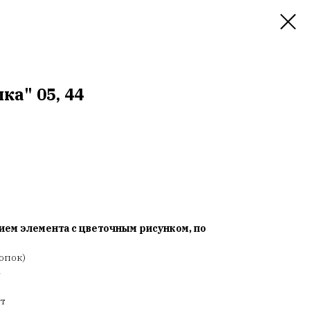
а" 05, 44
ием элемента с цветочным рисунком, по
опок)
т