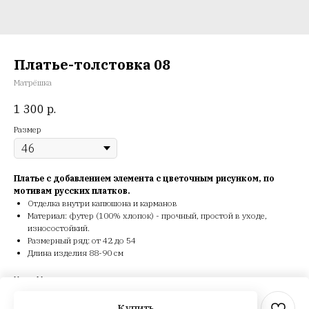
Платье-толстовка 08
Матрёшка
1 300
р.
Размер
Платье с добавлением элемента с цветочным рисунком, по
мотивам русских платков.
Отделка внутри капюшона и карманов
Материал: футер (100% хлопок) - прочный, простой в уходе,
износостойкий.
Размерный ряд: от 42 до 54
Длина изделия 88-90 см
Цвет: Меланж
Тип: Платье
Купить