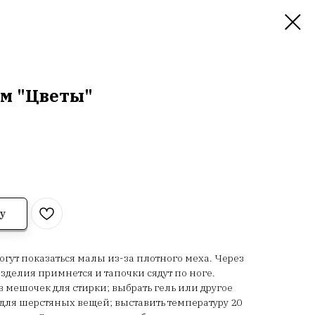
ом "Цветы"
у
гут показаться малы из-за плотного меха. Через
зделия примнется и тапочки сядут по ноге.
 мешочек для стирки; выбрать гель или другое
 для шерстяных вещей; выставить температуру 20