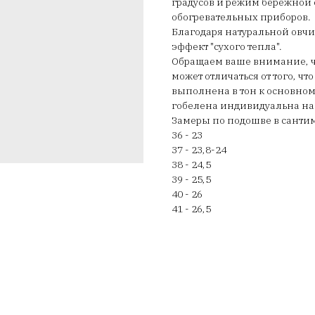
градусов и режим бережной 
обогревательных приборов.
Благодаря натуральной овчи
эффект "сухого тепла".
Обращаем ваше внимание, чт
может отличаться от того, ч
выполнена в тон к основному
гобелена индивидуальна на
Замеры по подошве в сантим
36 - 23
37 - 23,8-24
38 - 24,5
39 - 25,5
40 - 26
41 - 26,5