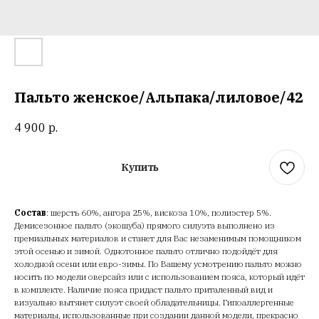
Пальто женское/Альпака/лиловое/42
4 900
р.
Купить
Состав
: шерсть 60%, ангора 25%, вискоза 10%, полиэстер 5%.
Демисезонное пальто (экошуба) прямого силуэта выполнено из
премиальных материалов и станет для Вас незаменимым помощником
этой осенью и зимой. Однотонное пальто отлично подойдёт для
холодной осени или евро-зимы. По Вашему усмотрению пальто можно
носить по модели оверсайз или с использованием пояса, который идёт
в комплекте. Наличие пояса придаст пальто приталенный вид и
визуально вытянет силуэт своей обладательницы. Гипоаллергенные
материалы, использованные при создании данной модели, прекрасно