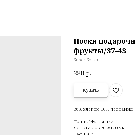
Носки подароч
фрукты/37-43
Super Socks
р.
380
Купить
88% хлопок, 10% полиамид, 
Принт: Мультяшки
ДxШxВ: 200x200x100 мм
Вес: 150 г