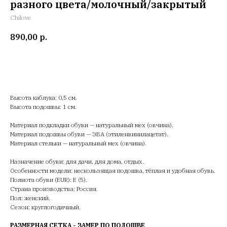
разного цвета/молочный/закрытый
Chilove
890,00
р.
Купить
Высота каблука: 0,5 см.
Высота подошвы: 1 см.
Материал подкладки обуви — натуральный мех (овчина).
Материал подошвы обуви — ЭВА (этиленвинилацетат).
Материал стельки — натуральный мех (овчина).
Назначение обуви: для дачи, для дома, отдых.
Особенности модели: нескользящая подошва, тёплая и удобная обувь.
Полнота обуви (EUR): E (5).
Страна производства: Россия.
Пол: женский.
Сезон: круглогодичный.
РАЗМЕРНАЯ СЕТКА - ЗАМЕР ПО ПОДОШВЕ