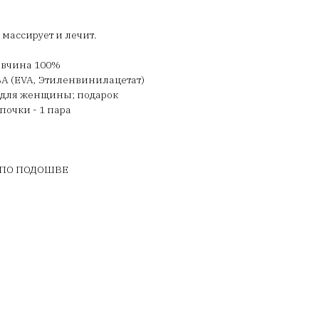
массирует и лечит.
овчина 100%
А (EVA, Этиленвинилацетат)
; для женщины; подарок
очки - 1 пара
 ПО ПОДОШВЕ