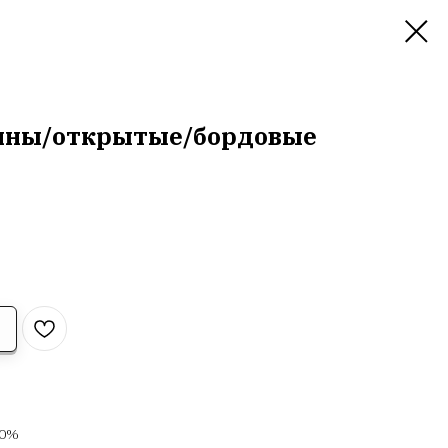
чины/открытые/бордовые
00%