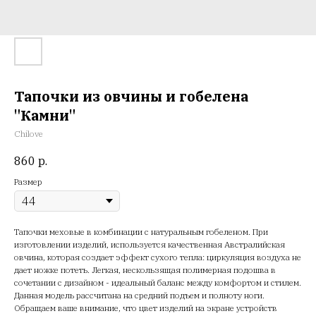
Тапочки из овчины и гобелена
"Камни"
Chilove
860
р.
Размер
Тапочки меховые в комбинации с натуральным гобеленом. При
изготовлении изделий, используется качественная Австралийская
овчина, которая создает эффект сухого тепла: циркуляция воздуха не
дает ножке потеть. Легкая, нескользящая полимерная подошва в
сочетании с дизайном - идеальный баланс между комфортом и стилем.
Данная модель рассчитана на средний подъем и полноту ноги.
Обращаем ваше внимание, что цвет изделий на экране устройств