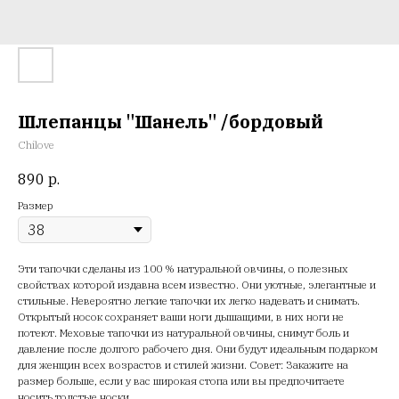
Шлепанцы "Шанель" /бордовый
Chilove
890
р.
Размер
Эти тапочки сделаны из 100 % натуральной овчины, о полезных
свойствах которой издавна всем известно. Они уютные, элегантные и
стильные. Невероятно легкие тапочки их легко надевать и снимать.
Открытый носок сохраняет ваши ноги дышащими, в них ноги не
потеют. Меховые тапочки из натуральной овчины, снимут боль и
давление после долгого рабочего дня. Они будут идеальным подарком
для женщин всех возрастов и стилей жизни. Совет: Закажите на
размер больше, если у вас широкая стопа или вы предпочитаете
носить толстые носки.