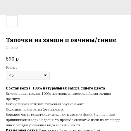
Тапочки из замши и овчины/синие
Chilove
890
р.
Размер
Состав верха: 100% натуральная замша синего цвета
Внутренняя отделка: 100% натуральная австралийская овчина
премиум
Декоративная отделка: тканевый обувной кант.
Подошва: полиуретан (резиновая).
Верхняя часть может отличаться от главного фото. Если для вас
принципиален верх изделия, то просьба связать с нами по whatsapp
или viber для уточнения вида верхней части.
Размерная сетка
Маркировка Замеры по подошве (см)