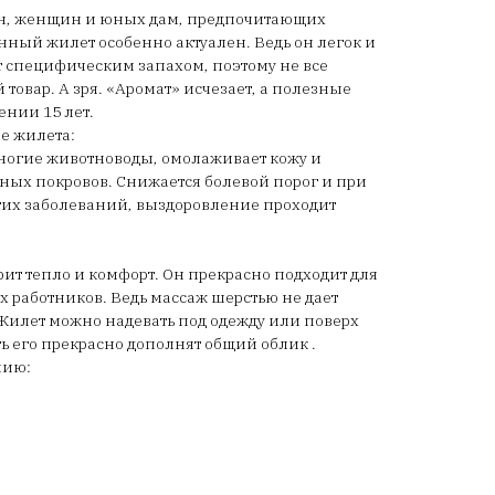
н, женщин и юных дам, предпочитающих
нный жилет особенно актуален. Ведь он легок и
т специфическим запахом, поэтому не все
товар. А зря. «Аромат» исчезает, а полезные
ении 15 лет.
е жилета:
многие животноводы, омолаживает кожу и
жных покровов. Снижается болевой порог и при
угих заболеваний, выздоровление проходит
рит тепло и комфорт. Он прекрасно подходит для
 работников. Ведь массаж шерстью не дает
 Жилет можно надевать под одежду или поверх
ть его прекрасно дополнят общий облик .
нию: