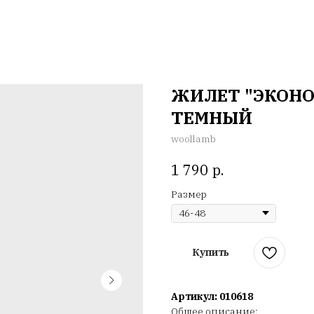
ЖИЛЕТ "ЭКОН
ТЕМНЫЙ
woollamb
р.
1 790
Размер
Купить
Артикул:
010618
Общее описание: