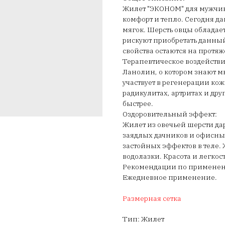
Жилет "ЭКОНОМ" для мужчи
комфорт и тепло. Сегодня да
мягок. Шерсть овцы обладае
рискуют приобретать данный 
свойства остаются на протяж
Терапевтическое воздействи
Ланолин, о котором знают 
участвует в регенерации ко
радикулитах, артритах и др
быстрее.
Оздоровительный эффект:
Жилет из овечьей шерсти да
заядлых дачников и офисных
застойных эффектов в теле.
водолазки. Красота и легкос
Рекомендации по примене
Ежедневное применение.
Размерная сетка
Тип: Жилет