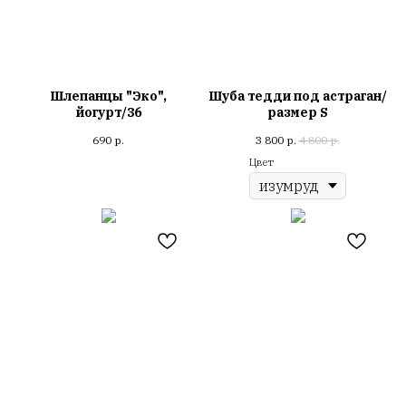
Шлепанцы "Эко",
Шуба тедди под астраган/
йогурт/36
размер S
690
р.
3 800
р.
4 800
р.
Цвет