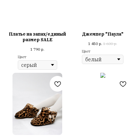
Платье на запах/единый
Джемпер "Паула"
размер SALE
1 450
р.
1 600
р.
1 790
р.
Цвет
Цвет