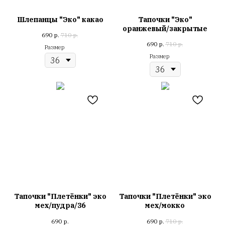
Шлепанцы "Эко" какао
Тапочки "Эко"
оранжевый/закрытые
690
р.
710
р.
690
р.
710
р.
Размер
Размер
Тапочки "Плетёнки" эко
Тапочки "Плетёнки" эко
мех/пудра/36
мех/мокко
690
р.
690
р.
710
р.