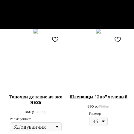
Тапочки детские из эко
Шлепанцы "Эко" зеленый
меха
690
р.
710
р.
350
р.
400
р.
Размер
Размер/цвет