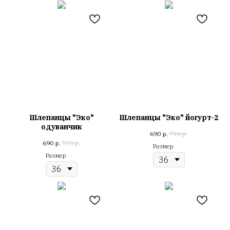
Шлепанцы "Эко"
Шлепанцы "Эко" йогурт-2
одуванчик
690
р.
710
р.
690
р.
710
р.
Размер
Размер